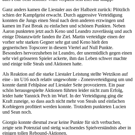
Ganz anders kamen die Liestaler aus der Halbzeit zurück: Plötzlich
schien der Kampfgeist erwacht. Durch aggressive Verteidigung
konnten die Jungs einen Steal nach dem anderen erzwingen und
kamen im Fast Break zu einfachen und schönen Punkten. Neben
Aaron punkteten jetzt auch Keno und Leandro zuverlässig und auch
einige Distanzwürfe fanden ihr Ziel. Martin verteidigte einen der
vorher sehr starken Gegner sehr gut und Keno hielt den
gegnerischen Topscorer in diesem Viertel auf Null Punkte.
Besonders hervorzuheben ist Leandro, der unermüdlich gegen einen
sehr viel grösseren Spieler ackerte, ihm das Leben schwer machte
und einige tolle Steals und Aktionen hatte.
Als Reaktion auf die starke Liestaler Leistung stellte Wetzikon auf
eine - im U16 noch relativ ungewohnte - Zonenverteidigung um und
konnte damit Fehlpässe auf Liestaler Seite provozieren. Ein paar
schön herausgespielte Aktionen führten leider nicht zum Erfolg,
leider hatte Yannick Pech im Wurf. In der Verteidigung ging die
Kraft zuneige, so dass auch nicht mehr von Steals und einfachen
Korblegern profitiert werden konnte. Trotzdem punkteten Lucien
und Sean noch.
Giorgio konnte diesmal zwar keine Punkte für sich verbuchen,
zeigte sein Potenzial und stetig wachsendes Spielverständnis aber in
einigen tollen Rebound-Aktionen.