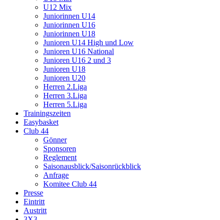
U12 Mix
Juniorinnen U14
Juniorinnen U16
Juniorinnen U18
Junioren U14 High und Low
Junioren U16 National
Junioren U16 2 und 3
Junioren U18
Junioren U20
Herren 2.Liga
Herren 3.Liga
Herren 5.Liga
Trainingszeiten
Easybasket
Club 44
Gönner
Sponsoren
Reglement
Saisonausblick/Saisonrückblick
Anfrage
Komitee Club 44
Presse
Eintritt
Austritt
3X3