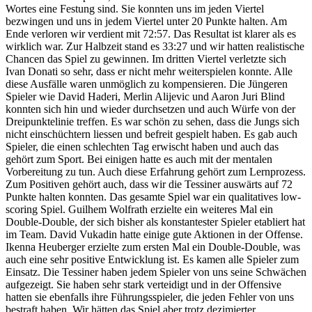
Wortes eine Festung sind. Sie konnten uns im jeden Viertel
bezwingen und uns in jedem Viertel unter 20 Punkte halten. Am
Ende verloren wir verdient mit 72:57. Das Resultat ist klarer als es
wirklich war. Zur Halbzeit stand es 33:27 und wir hatten realistische
Chancen das Spiel zu gewinnen. Im dritten Viertel verletzte sich
Ivan Donati so sehr, dass er nicht mehr weiterspielen konnte. Alle
diese Ausfälle waren unmöglich zu kompensieren. Die Jüngeren
Spieler wie David Haderi, Merlin Alijevic und Aaron Juri Blind
konnten sich hin und wieder durchsetzen und auch Würfe von der
Dreipunktelinie treffen. Es war schön zu sehen, dass die Jungs sich
nicht einschüchtern liessen und befreit gespielt haben. Es gab auch
Spieler, die einen schlechten Tag erwischt haben und auch das
gehört zum Sport. Bei einigen hatte es auch mit der mentalen
Vorbereitung zu tun. Auch diese Erfahrung gehört zum Lernprozess.
Zum Positiven gehört auch, dass wir die Tessiner auswärts auf 72
Punkte halten konnten. Das gesamte Spiel war ein qualitatives low-
scoring Spiel. Guilhem Wolfrath erzielte ein weiteres Mal ein
Double-Double, der sich bisher als konstantester Spieler etabliert hat
im Team. David Vukadin hatte einige gute Aktionen in der Offense.
Ikenna Heuberger erzielte zum ersten Mal ein Double-Double, was
auch eine sehr positive Entwicklung ist. Es kamen alle Spieler zum
Einsatz. Die Tessiner haben jedem Spieler von uns seine Schwächen
aufgezeigt. Sie haben sehr stark verteidigt und in der Offensive
hatten sie ebenfalls ihre Führungsspieler, die jeden Fehler von uns
bestraft haben. Wir hätten das Spiel aber trotz dezimierter