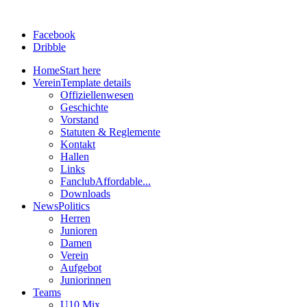
Facebook
Dribble
Home
Start here
Verein
Template details
Offiziellenwesen
Geschichte
Vorstand
Statuten & Reglemente
Kontakt
Hallen
Links
Fanclub
Affordable...
Downloads
News
Politics
Herren
Junioren
Damen
Verein
Aufgebot
Juniorinnen
Teams
U10 Mix