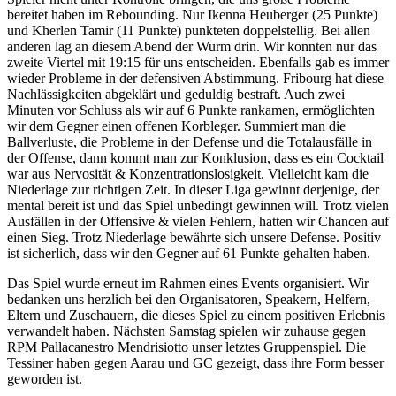
bereitet haben im Rebounding. Nur Ikenna Heuberger (25 Punkte)
und Kherlen Tamir (11 Punkte) punkteten doppelstellig. Bei allen
anderen lag an diesem Abend der Wurm drin. Wir konnten nur das
zweite Viertel mit 19:15 für uns entscheiden. Ebenfalls gab es immer
wieder Probleme in der defensiven Abstimmung. Fribourg hat diese
Nachlässigkeiten abgeklärt und geduldig bestraft. Auch zwei
Minuten vor Schluss als wir auf 6 Punkte rankamen, ermöglichten
wir dem Gegner einen offenen Korbleger. Summiert man die
Ballverluste, die Probleme in der Defense und die Totalausfälle in
der Offense, dann kommt man zur Konklusion, dass es ein Cocktail
war aus Nervosität & Konzentrationslosigkeit. Vielleicht kam die
Niederlage zur richtigen Zeit. In dieser Liga gewinnt derjenige, der
mental bereit ist und das Spiel unbedingt gewinnen will. Trotz vielen
Ausfällen in der Offensive & vielen Fehlern, hatten wir Chancen auf
einen Sieg. Trotz Niederlage bewährte sich unsere Defense. Positiv
ist sicherlich, dass wir den Gegner auf 61 Punkte gehalten haben.
Das Spiel wurde erneut im Rahmen eines Events organisiert. Wir
bedanken uns herzlich bei den Organisatoren, Speakern, Helfern,
Eltern und Zuschauern, die dieses Spiel zu einem positiven Erlebnis
verwandelt haben. Nächsten Samstag spielen wir zuhause gegen
RPM Pallacanestro Mendrisiotto unser letztes Gruppenspiel. Die
Tessiner haben gegen Aarau und GC gezeigt, dass ihre Form besser
geworden ist.