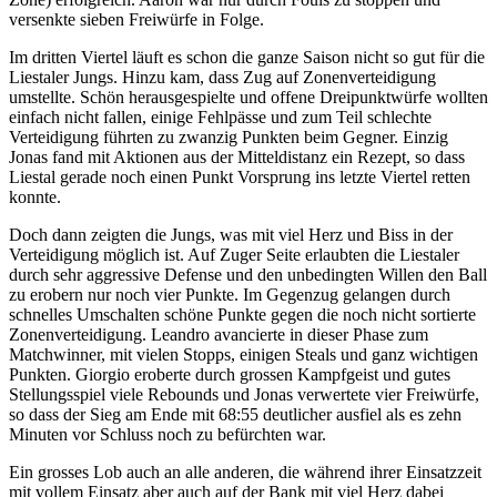
versenkte sieben Freiwürfe in Folge.
Im dritten Viertel läuft es schon die ganze Saison nicht so gut für die
Liestaler Jungs. Hinzu kam, dass Zug auf Zonenverteidigung
umstellte. Schön herausgespielte und offene Dreipunktwürfe wollten
einfach nicht fallen, einige Fehlpässe und zum Teil schlechte
Verteidigung führten zu zwanzig Punkten beim Gegner. Einzig
Jonas fand mit Aktionen aus der Mitteldistanz ein Rezept, so dass
Liestal gerade noch einen Punkt Vorsprung ins letzte Viertel retten
konnte.
Doch dann zeigten die Jungs, was mit viel Herz und Biss in der
Verteidigung möglich ist. Auf Zuger Seite erlaubten die Liestaler
durch sehr aggressive Defense und den unbedingten Willen den Ball
zu erobern nur noch vier Punkte. Im Gegenzug gelangen durch
schnelles Umschalten schöne Punkte gegen die noch nicht sortierte
Zonenverteidigung. Leandro avancierte in dieser Phase zum
Matchwinner, mit vielen Stopps, einigen Steals und ganz wichtigen
Punkten. Giorgio eroberte durch grossen Kampfgeist und gutes
Stellungsspiel viele Rebounds und Jonas verwertete vier Freiwürfe,
so dass der Sieg am Ende mit 68:55 deutlicher ausfiel als es zehn
Minuten vor Schluss noch zu befürchten war.
Ein grosses Lob auch an alle anderen, die während ihrer Einsatzzeit
mit vollem Einsatz aber auch auf der Bank mit viel Herz dabei