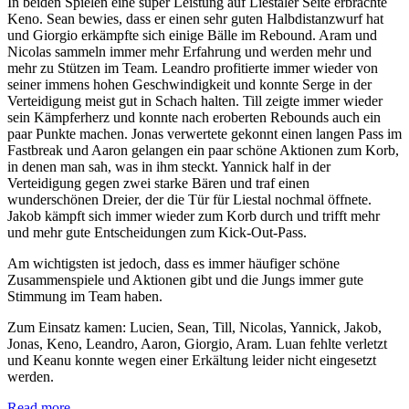
In beiden Spielen eine super Leistung auf Liestaler Seite erbrachte
Keno. Sean bewies, dass er einen sehr guten Halbdistanzwurf hat
und Giorgio erkämpfte sich einige Bälle im Rebound. Aram und
Nicolas sammeln immer mehr Erfahrung und werden mehr und
mehr zu Stützen im Team. Leandro profitierte immer wieder von
seiner immens hohen Geschwindigkeit und konnte Serge in der
Verteidigung meist gut in Schach halten. Till zeigte immer wieder
sein Kämpferherz und konnte nach eroberten Rebounds auch ein
paar Punkte machen. Jonas verwertete gekonnt einen langen Pass im
Fastbreak und Aaron gelangen ein paar schöne Aktionen zum Korb,
in denen man sah, was in ihm steckt. Yannick half in der
Verteidigung gegen zwei starke Bären und traf einen
wunderschönen Dreier, der die Tür für Liestal nochmal öffnete.
Jakob kämpft sich immer wieder zum Korb durch und trifft mehr
und mehr gute Entscheidungen zum Kick-Out-Pass.
Am wichtigsten ist jedoch, dass es immer häufiger schöne
Zusammenspiele und Aktionen gibt und die Jungs immer gute
Stimmung im Team haben.
Zum Einsatz kamen: Lucien, Sean, Till, Nicolas, Yannick, Jakob,
Jonas, Keno, Leandro, Aaron, Giorgio, Aram. Luan fehlte verletzt
und Keanu konnte wegen einer Erkältung leider nicht eingesetzt
werden.
Read more...