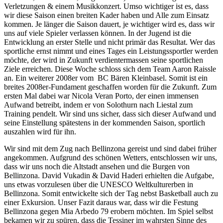
Verletzungen & einem Musikkonzert. Umso wichtiger ist es, dass
wir diese Saison einen breiten Kader haben und Alle zum Einsatz
kommen. Je länger die Saison dauert, je wichtiger wird es, dass wir
uns auf viele Spieler verlassen können. In der Jugend ist die
Entwicklung an erster Stelle und nicht primär das Resultat. Wer das
sportliche ernst nimmt und eines Tages ein Leistungssportler werden
möchte, der wird in Zukunft verdientermassen seine sportlichen
Ziele erreichen. Diese Woche schloss sich dem Team Aaron Raissle
an. Ein weiterer 2008er vom BC Bären Kleinbasel. Somit ist ein
breites 2008er-Fundament geschaffen worden für die Zukunft. Zum
ersten Mal dabei war Nicola Veran Porto, der einen immensen
Aufwand betreibt, indem er von Solothurn nach Liestal zum
Training pendelt. Wir sind uns sicher, dass sich dieser Aufwand und
seine Einstellung spätestens in der kommenden Saison, sportlich
auszahlen wird für ihn.
Wir sind mit dem Zug nach Bellinzona gereist und sind dabei früher
angekommen. Aufgrund des schönen Wetters, entschlossen wir uns,
dass wir uns noch die Altstadt ansehen und die Burgen von
Bellinzona. David Vukadin & David Haderi erhielten die Aufgabe,
uns etwas vorzulesen über die UNESCO Weltkulturerben in
Bellinzona. Somit entwickelte sich der Tag nebst Basketball auch zu
einer Exkursion. Unser Fazit daraus war, dass wir die Festung
Bellinzona gegen Mia Arbedo 79 erobern möchten. Im Spiel selbst
bekamen wir zu spüren, dass die Tessiner im wahrsten Sinne des