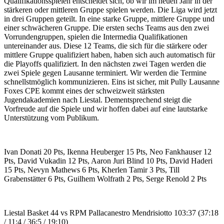
Qualifikationsspielen entscheidet sich, ob wir im neuen Jahr in der
stärkeren oder mittleren Gruppe spielen werden. Die Liga wird jetzt
in drei Gruppen geteilt. In eine starke Gruppe, mittlere Gruppe und
einer schwächeren Gruppe. Die ersten sechs Teams aus den zwei
Vorrundengruppen, spielen die Intermedia Qualifikationen
untereinander aus. Diese 12 Teams, die sich für die stärkere oder
mittlere Gruppe qualifiziert haben, haben sich auch automatisch für
die Playoffs qualifiziert. In den nächsten zwei Tagen werden die
zwei Spiele gegen Lausanne terminiert. Wir werden die Termine
schnellstmöglich kommunizieren. Eins ist sicher, mit Pully Lausanne
Foxes CPE kommt eines der schweizweit stärksten
Jugendakademien nach Liestal. Dementsprechend steigt die
Vorfreude auf die Spiele und wir hoffen dabei auf eine lautstarke
Unterstützung vom Publikum.
Ivan Donati 20 Pts, Ikenna Heuberger 15 Pts, Neo Fankhauser 12
Pts, David Vukadin 12 Pts, Aaron Juri Blind 10 Pts, David Haderi
15 Pts, Nevyn Mathews 6 Pts, Kherlen Tamir 3 Pts, Till
Grabenstätter 6 Pts, Guilhem Wolfrath 2 Pts, Serge Renold 2 Pts
Liestal Basket 44 vs RPM Pallacanestro Mendrisiotto 103:37 (37:18
/ 11:4 / 36:5 / 19:10)