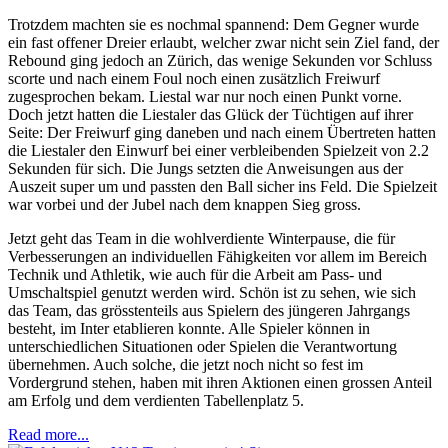
Trotzdem machten sie es nochmal spannend: Dem Gegner wurde
ein fast offener Dreier erlaubt, welcher zwar nicht sein Ziel fand, der
Rebound ging jedoch an Zürich, das wenige Sekunden vor Schluss
scorte und nach einem Foul noch einen zusätzlich Freiwurf
zugesprochen bekam. Liestal war nur noch einen Punkt vorne.
Doch jetzt hatten die Liestaler das Glück der Tüchtigen auf ihrer
Seite: Der Freiwurf ging daneben und nach einem Übertreten hatten
die Liestaler den Einwurf bei einer verbleibenden Spielzeit von 2.2
Sekunden für sich. Die Jungs setzten die Anweisungen aus der
Auszeit super um und passten den Ball sicher ins Feld. Die Spielzeit
war vorbei und der Jubel nach dem knappen Sieg gross.
Jetzt geht das Team in die wohlverdiente Winterpause, die für
Verbesserungen an individuellen Fähigkeiten vor allem im Bereich
Technik und Athletik, wie auch für die Arbeit am Pass- und
Umschaltspiel genutzt werden wird. Schön ist zu sehen, wie sich
das Team, das grösstenteils aus Spielern des jüngeren Jahrgangs
besteht, im Inter etablieren konnte. Alle Spieler können in
unterschiedlichen Situationen oder Spielen die Verantwortung
übernehmen. Auch solche, die jetzt noch nicht so fest im
Vordergrund stehen, haben mit ihren Aktionen einen grossen Anteil
am Erfolg und dem verdienten Tabellenplatz 5.
Read more...