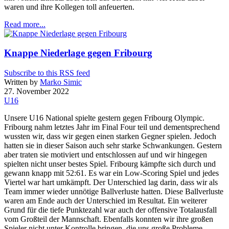
waren und ihre Kollegen toll anfeuerten.
Read more...
Knappe Niederlage gegen Fribourg
Subscribe to this RSS feed
Written by
Marko Simic
27. November 2022
U16
Unsere U16 National spielte gestern gegen Fribourg Olympic.
Fribourg nahm letztes Jahr im Final Four teil und dementsprechend
wussten wir, dass wir gegen einen starken Gegner spielen. Jedoch
hatten sie in dieser Saison auch sehr starke Schwankungen. Gestern
aber traten sie motiviert und entschlossen auf und wir hingegen
spielten nicht unser bestes Spiel. Fribourg kämpfte sich durch und
gewann knapp mit 52:61. Es war ein Low-Scoring Spiel und jedes
Viertel war hart umkämpft. Der Unterschied lag darin, dass wir als
Team immer wieder unnötige Ballverluste hatten. Diese Ballverluste
waren am Ende auch der Unterschied im Resultat. Ein weiterer
Grund für die tiefe Punktezahl war auch der offensive Totalausfall
vom Großteil der Mannschaft. Ebenfalls konnten wir ihre großen
Spieler nicht unter Kontrolle bringen, die uns große Probleme