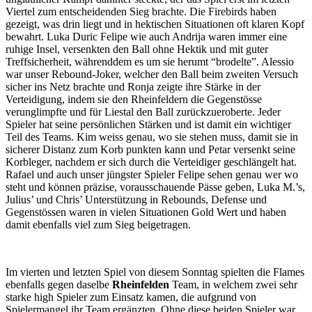
Viertel zum entscheidenden Sieg brachte. Die Firebirds haben
gezeigt, was drin liegt und in hektischen Situationen oft klaren Kopf
bewahrt. Luka Duric Felipe wie auch Andrija waren immer eine
ruhige Insel, versenkten den Ball ohne Hektik und mit guter
Treffsicherheit, währenddem es um sie herumt “brodelte”. Alessio
war unser Rebound-Joker, welcher den Ball beim zweiten Versuch
sicher ins Netz brachte und Ronja zeigte ihre Stärke in der
Verteidigung, indem sie den Rheinfeldern die Gegenstösse
verunglimpfte und für Liestal den Ball zurückzueroberte. Jeder
Spieler hat seine persönlichen Stärken und ist damit ein wichtiger
Teil des Teams. Kim weiss genau, wo sie stehen muss, damit sie in
sicherer Distanz zum Korb punkten kann und Petar versenkt seine
Korbleger, nachdem er sich durch die Verteidiger geschlängelt hat.
Rafael und auch unser jüngster Spieler Felipe sehen genau wer wo
steht und können präzise, vorausschauende Pässe geben, Luka M.’s,
Julius’ und Chris’ Unterstützung in Rebounds, Defense und
Gegenstössen waren in vielen Situationen Gold Wert und haben
damit ebenfalls viel zum Sieg beigetragen.
Im vierten und letzten Spiel von diesem Sonntag spielten die Flames
ebenfalls gegen daselbe
Rheinfelden
Team, in welchem zwei sehr
starke high Spieler zum Einsatz kamen, die aufgrund von
Spielermangel ihr Team ergänzten. Ohne diese beiden Spieler war