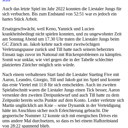
Auch das letzte Spiel im Jahr 2022 konnten die Liestaler Jungs für
sich verbuchen. Bis zum Endstand von 52:51 war es jedoch ein
hartes Stück Arbeit.
Ersatzgeschwächt, weil Keno, Yannick und Lucien
krankheitsbedingt nicht spielen konnten, und zu ungewohnter Zeit
am Sonntag Abend um 17.30 Uhr traten die Liestaler Jungs beim
GC Zürich an. Jakob kehrte nach einer zweiwöchigen
Verletzungspause zurück und Till hatte nach seinem beherzten
Einsatz tags zuvor im National mit Rückenproblemen zu kämpfen.
Somit war unklar, wie viel gegen die in der Tabelle schlechter
platzierten Züricher möglich sein würde.
Nach einem verhaltenen Start fand die Liestaler Starting Five mit
Aaron, Leandro, Giorgio, Till und Jakob gut ins Spiel und konnte
das erste Viertel mit 11:8 für sich entscheiden. Auch im zweiten
Spielabschnitt waren die Liestaler Jungs einen Tick besser, Aaron
versenkte den zweiten Dreipunktwurf und auch Till hatte zu dem
Zeitpunkt bereits sechs Punkte auf dem Konto. Leider verletzte sich
Martin unglücklich am Knie – seine Dynamik in der Verteidigung
hätte im Anschluss sicher noch Erleichterung gebracht. Die
gegnerische Nummer 12 konnte sich mit energischen Drives ein
ums andere Mal durchsetzen, so dass es bei einem Halbzeitstand
von 28:22 spannend blieb.