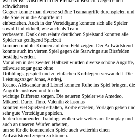
war der BC
Allschwil in der Frenke zu Besuch. Gegen einen
schwächeren
Gegner konnte
man diverse schöne Teamangriffe durchspielen und
alle Spieler in die Angriffe mit
einbeziehen. Auch in der Verteidigung konnten sich alle Spieler
sowohl individu
ell, wie auch als Team
verbessern. Dank dem relativ deutlichen Spielstand konnten alle
Spieler zu genügend Spielzeit
kommen und ihr Können auf dem Feld zeigen.
Der Aufwärtstrend
konnte auch im vierten Spiel gegen die Starwings aus Birsfelden
bestätigt werd
en.
Vor allem in der zweiten Halbzeit wurden diverse schöne Angriffe,
teilweise sogar ganz ohne
Dribblings, gespielt und zu einfachen Korblegern verwandelt. Die
Leistungsträger Jonas, Andrej,
Keano, Aleksandar und Lionel konnten Ruhe ins Spiel bringen, die
Angriffe auslösen
und für die
wichtige Differenz sorgen. Die neueren
Spieler wie Amedeo,
Mikaeel, Dario, Timo, Valentin & Iasonas
konnten viel Spielzeit erhalten, Körbe erzielen, Vorlagen geben und
sehr gute Verteidigung spielen.
In den kommenden Trainin
gs wollen wir weiter am Teamplay und
auch an unseren Würfen arbeiten,
um so für die kommenden Spiele auch weiterhin einen
Aufwärtstrend zeigen zu können.