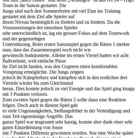
Team in die Saison gestartet. Die
Jungs sind nach den Sommerferien mit viel Elan ins Training
gestartet mit dem Ziel alle Spieler auf
ihrem Niveau
bestmöglich zu fördern und zu fordern. Da die
Voraussetzungen der einzelnen Spieler
sehr unterschiedlich ist, lag ein grosser Fokus auf dem Teamwork
und der gegenseitigen
Unterstützung.
Beim ersten Saisonspiel gegen die Bären 1 merkte
man, dass das Zusamme
nspiel noch nicht wie
gewünscht funktionierte. Alleine im ersten Viertel hatten wir acht
Ballverluste, weil einfache Pässe
ihr Ziel nicht fanden, was den Gegnern einen komfortablen
Vorsprung ermöglichte. Die Jungs zeigten
jedoch ihr Kämpferherz und kämpfte
n sich in den restlichen drei
Vierteln wieder bis zum Gleichstand
heran. Dies kostete jedoch zu viel Energie und das Spiel ging knapp
mit 3 Punkten verloren.
Zum zweiten Spiel gegen die Bären 2 sollte dann eine Reaktion
folgen. Doch auch in diesem Spiel g
ab
es viele Ungenauigkeiten, Stellungsfehler in der Verteidigung und
zum Teil eigensinnige Angriffe. Das
ganze Spiel war insgesamt sehr harzig, konnte aber dank einer sehr
guten Einzelleistung von Jonas
mit 7 Punkten Differenz gewonnen werden.
Nur eine Wo
che später