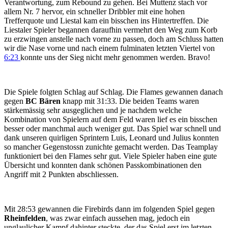
Verantwortung, zum Rebound zu gehen. Bei Muttenz stach vor
allem Nr. 7 hervor, ein schneller Dribbler mit eine hohen
Trefferquote und Liestal kam ein bisschen ins Hintertreffen. Die
Liestaler Spieler begannen daraufhin vermehrt den Weg zum Korb
zu erzwingen anstelle nach vorne zu passen, doch am Schluss hatten
wir die Nase vorne und nach einem fulminaten letzten Viertel von
6:23
konnte uns der Sieg nicht mehr genommen werden. Bravo!
Die Spiele folgten Schlag auf Schlag. Die Flames gewannen danach
gegen
BC Bären
knapp mit 31:33. Die beiden Teams waren
stärkemässig sehr ausgeglichen und je nachdem welche
Kombination von Spielern auf dem Feld waren lief es ein bisschen
besser oder manchmal auch weniger gut. Das Spiel war schnell und
dank unseren quirligen Sprintern Luis, Leonard und Julius konnten
so mancher Gegenstossn zunichte gemacht werden. Das Teamplay
funktioniert bei den Flames sehr gut. Viele Spieler haben eine gute
Übersicht und konnten dank schönen Passkombinationen den
Angriff mit 2 Punkten abschliessen.
Mit 28:53 gewannen die Firebirds dann im folgenden Spiel gegen
Rheinfelden
, was zwar einfach aussehen mag, jedoch ein
unglaulicher Kampf dahinter steckte, der das Spiel erst im letzten