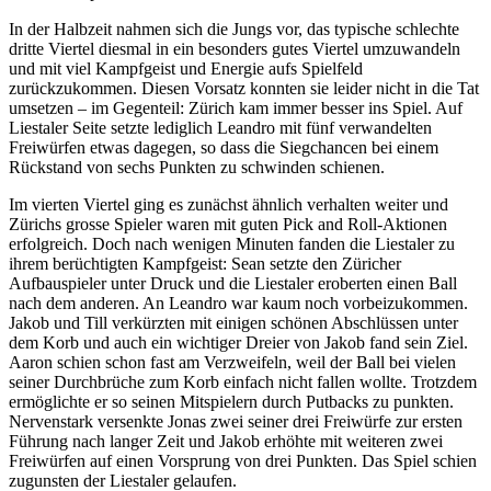
In der Halbzeit nahmen sich die Jungs vor, das typische schlechte
dritte Viertel diesmal in ein besonders gutes Viertel umzuwandeln
und mit viel Kampfgeist und Energie aufs Spielfeld
zurückzukommen. Diesen Vorsatz konnten sie leider nicht in die Tat
umsetzen – im Gegenteil: Zürich kam immer besser ins Spiel. Auf
Liestaler Seite setzte lediglich Leandro mit fünf verwandelten
Freiwürfen etwas dagegen, so dass die Siegchancen bei einem
Rückstand von sechs Punkten zu schwinden schienen.
Im vierten Viertel ging es zunächst ähnlich verhalten weiter und
Zürichs grosse Spieler waren mit guten Pick and Roll-Aktionen
erfolgreich. Doch nach wenigen Minuten fanden die Liestaler zu
ihrem berüchtigten Kampfgeist: Sean setzte den Züricher
Aufbauspieler unter Druck und die Liestaler eroberten einen Ball
nach dem anderen. An Leandro war kaum noch vorbeizukommen.
Jakob und Till verkürzten mit einigen schönen Abschlüssen unter
dem Korb und auch ein wichtiger Dreier von Jakob fand sein Ziel.
Aaron schien schon fast am Verzweifeln, weil der Ball bei vielen
seiner Durchbrüche zum Korb einfach nicht fallen wollte. Trotzdem
ermöglichte er so seinen Mitspielern durch Putbacks zu punkten.
Nervenstark versenkte Jonas zwei seiner drei Freiwürfe zur ersten
Führung nach langer Zeit und Jakob erhöhte mit weiteren zwei
Freiwürfen auf einen Vorsprung von drei Punkten. Das Spiel schien
zugunsten der Liestaler gelaufen.