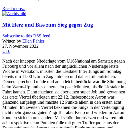
Read more...
Mit Herz und Biss zum Sieg gegen Zug
Subscribe to this RSS feed
Written by
Ellen Pähler
27. November 2022
U16
Nach der knappen Niederlage vom U16National am Samstag gegen
Fribourg und vor allem nach der unglücklichen Niederlage letzte
Woche in Wetzikon, mussten die Liestaler Inter-Jungs am Sonntag
bereits um 11.00 Uhr in Zug antreten und daher früh aufstehen.
Dementsprechend müde und auch leicht bedrückt war die Stimmung
beim Warm-Up und es dauerte ein paar Minuten, bis die Liestaler in
Fahrt kamen. Dann machten sie aber einen super Job und gewannen
das erste Viertel überlegen mit 22:12. Insbesondere Aaron war
glänzend aufgelegt und machte 12 Punkte allein in den ersten acht
Minuten. Im zweiten Viertel bekamen die Jungs in der Verteidigung
nicht mehr ganz so guten Zugriff – aber Keno und wiederum Aaron
konnten sich ein ums andere Mal schön durchsetzen und waren mit
acht respektive neun Punkten (alle mit guter Trefferquote aus der
Zone) erfolgreich. Aaron war nur durch Fouls zu stoppen und