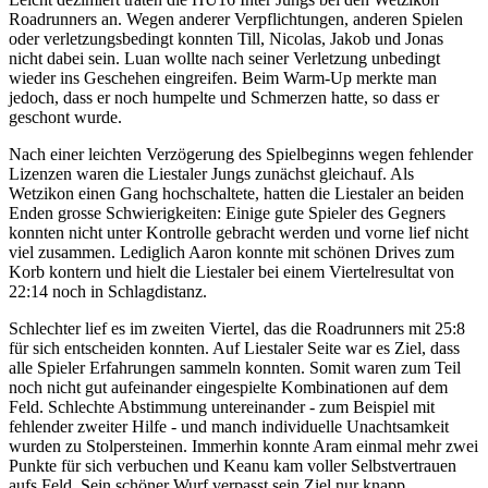
Roadrunners an. Wegen anderer Verpflichtungen, anderen Spielen
oder verletzungsbedingt konnten Till, Nicolas, Jakob und Jonas
nicht dabei sein. Luan wollte nach seiner Verletzung unbedingt
wieder ins Geschehen eingreifen. Beim Warm-Up merkte man
jedoch, dass er noch humpelte und Schmerzen hatte, so dass er
geschont wurde.
Nach einer leichten Verzögerung des Spielbeginns wegen fehlender
Lizenzen waren die Liestaler Jungs zunächst gleichauf. Als
Wetzikon einen Gang hochschaltete, hatten die Liestaler an beiden
Enden grosse Schwierigkeiten: Einige gute Spieler des Gegners
konnten nicht unter Kontrolle gebracht werden und vorne lief nicht
viel zusammen. Lediglich Aaron konnte mit schönen Drives zum
Korb kontern und hielt die Liestaler bei einem Viertelresultat von
22:14 noch in Schlagdistanz.
Schlechter lief es im zweiten Viertel, das die Roadrunners mit 25:8
für sich entscheiden konnten. Auf Liestaler Seite war es Ziel, dass
alle Spieler Erfahrungen sammeln konnten. Somit waren zum Teil
noch nicht gut aufeinander eingespielte Kombinationen auf dem
Feld. Schlechte Abstimmung untereinander - zum Beispiel mit
fehlender zweiter Hilfe - und manch individuelle Unachtsamkeit
wurden zu Stolpersteinen. Immerhin konnte Aram einmal mehr zwei
Punkte für sich verbuchen und Keanu kam voller Selbstvertrauen
aufs Feld. Sein schöner Wurf verpasst sein Ziel nur knapp.