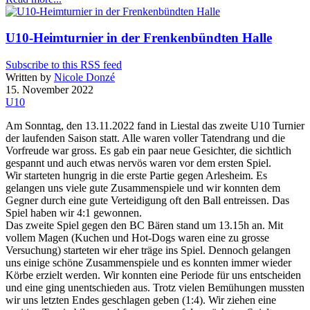
U10-Heimturnier in der Frenkenbündten Halle
Subscribe to this RSS feed
Written by
Nicole Donzé
15. November 2022
U10
Am Sonntag, den 13.11.2022 fand in Liestal das zweite U10 Turnier
der laufenden Saison statt. Alle waren voller Tatendrang und die
Vorfreude war gross. Es gab ein paar neue Gesichter, die sichtlich
gespannt und auch etwas nervös waren vor dem ersten Spiel.
Wir starteten hungrig in die erste Partie gegen Arlesheim. Es
gelangen uns viele gute Zusammenspiele und wir konnten dem
Gegner durch eine gute Verteidigung oft den Ball entreissen. Das
Spiel haben wir 4:1 gewonnen.
Das zweite Spiel gegen den BC Bären stand um 13.15h an. Mit
vollem Magen (Kuchen und Hot-Dogs waren eine zu grosse
Versuchung) starteten wir eher träge ins Spiel. Dennoch gelangen
uns einige schöne Zusammenspiele und es konnten immer wieder
Körbe erzielt werden. Wir konnten eine Periode für uns entscheiden
und eine ging unentschieden aus. Trotz vielen Bemühungen mussten
wir uns letzten Endes geschlagen geben (1:4). Wir ziehen eine