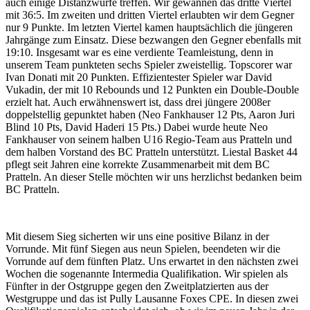
auch einige Distanzwürfe treffen. Wir gewannen das dritte Viertel
mit 36:5. Im zweiten und dritten Viertel erlaubten wir dem Gegner
nur 9 Punkte. Im letzten Viertel kamen hauptsächlich die jüngeren
Jahrgänge zum Einsatz. Diese bezwangen den Gegner ebenfalls mit
19:10. Insgesamt war es eine verdiente Teamleistung, denn in
unserem Team punkteten sechs Spieler zweistellig. Topscorer war
Ivan Donati mit 20 Punkten. Effizientester Spieler war David
Vukadin, der mit 10 Rebounds und 12 Punkten ein Double-Double
erzielt hat. Auch erwähnenswert ist, dass drei jüngere 2008er
doppelstellig gepunktet haben (Neo Fankhauser 12 Pts, Aaron Juri
Blind 10 Pts, David Haderi 15 Pts.) Dabei wurde heute Neo
Fankhauser von seinem halben U16 Regio-Team aus Pratteln und
dem halben Vorstand des BC Pratteln unterstützt. Liestal Basket 44
pflegt seit Jahren eine korrekte Zusammenarbeit mit dem BC
Pratteln. An dieser Stelle möchten wir uns herzlichst bedanken beim
BC Pratteln.
Mit diesem Sieg sicherten wir uns eine positive Bilanz in der
Vorrunde. Mit fünf Siegen aus neun Spielen, beendeten wir die
Vorrunde auf dem fünften Platz. Uns erwartet in den nächsten zwei
Wochen die sogenannte Intermedia Qualifikation. Wir spielen als
Fünfter in der Ostgruppe gegen den Zweitplatzierten aus der
Westgruppe und das ist Pully Lausanne Foxes CPE. In diesen zwei