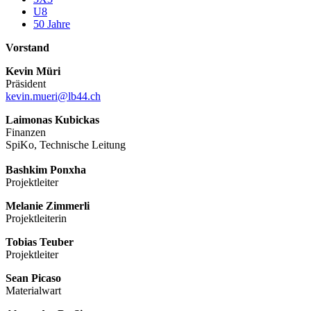
U8
50 Jahre
Vorstand
Kevin Müri
Präsident
kevin.mueri@lb44.ch
Laimonas Kubickas
Finanzen
SpiKo, Technische Leitung
Bashkim Ponxha
Projektleiter
Melanie Zimmerli
Projektleiterin
Tobias Teuber
Projektleiter
Sean Picaso
Materialwart