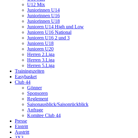
U12 Mix
Juniorinnen U14
Juniorinnen U16
Juniorinnen U18
Junioren U14 High und Low
Junioren U16 National
Junioren U16 2 und 3
Junioren U18
Junioren U20
Herren 2.Liga
Herren 3.Liga
Herren 5.Liga
Trainingszeiten
Easybasket
Club 44
Gönner
Sponsoren
Reglement
Saisonausblick/Saisonrückblick
Anfrage
Komitee Club 44
Presse
Eintritt
Austritt
3X3