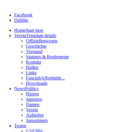
Facebook
Dribble
Home
Start here
Verein
Template details
Offiziellenwesen
Geschichte
Vorstand
Statuten & Reglemente
Kontakt
Hallen
Links
Fanclub
Affordable...
Downloads
News
Politics
Herren
Junioren
Damen
Verein
Aufgebot
Juniorinnen
Teams
U10 Mix