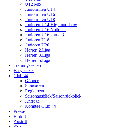
U12 Mix
Juniorinnen U14
Juniorinnen U16
Juniorinnen U18
Junioren U14 High und Low
Junioren U16 National
Junioren U16 2 und 3
Junioren U18
Junioren U20
Herren 2.Liga
Herren 3.Liga
Herren 5.Liga
Trainingszeiten
Easybasket
Club 44
Gönner
Sponsoren
Reglement
Saisonausblick/Saisonrückblick
Anfrage
Komitee Club 44
Presse
Eintritt
Austritt
3X3