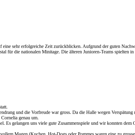
auf eine sehr erfolgreiche Zeit zurückblicken. Aufgrund der guten Nach
tal für die nationalen Minitage. Die älteren Junioren-Teams spielten i
att.
endrang und die Vorfreude war gross. Da die Halle wegen Verspätung 
n Cornelia genau um.
asel. Es gelangen uns viele gute Zusammenspiele und wir konnten dem G
it vollem Magen (Kuchen, Hot-Dogs oder Pommes waren eine zu grosse 