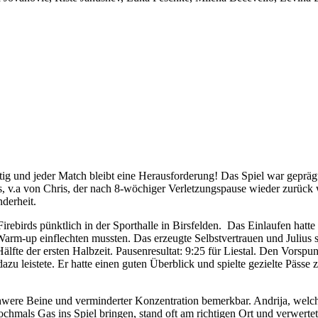
ig und jeder Match bleibt eine Herausforderung! Das Spiel war geprägt
s, v.a von Chris, der nach 8-wöchiger Verletzungspause wieder zurück 
derheit.
irebirds pünktlich in der Sporthalle in Birsfelden. Das Einlaufen hatt
arm-up einflechten mussten. Das erzeugte Selbstvertrauen und Julius st
lfte der ersten Halbzeit. Pausenresultat: 9:25 für Liestal. Den Vorspu
u leistete. Er hatte einen guten Überblick und spielte gezielte Pässe z
were Beine und verminderter Konzentration bemerkbar. Andrija, welche
 nochmals Gas ins Spiel bringen, stand oft am richtigen Ort und verwer