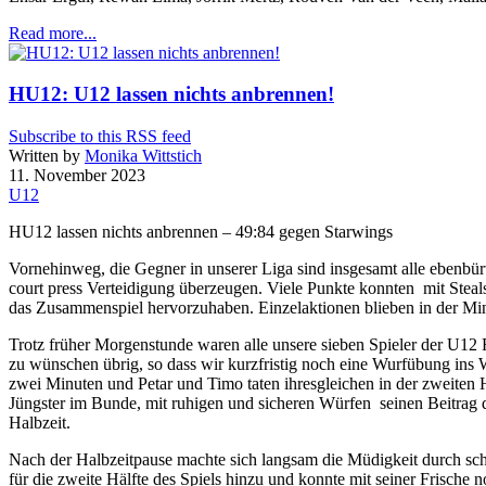
Read more...
HU12: U12 lassen nichts anbrennen!
Subscribe to this RSS feed
Written by
Monika Wittstich
11. November 2023
U12
HU12 lassen nichts anbrennen – 49:84 gegen Starwings
Vornehinweg, die Gegner in unserer Liga sind insgesamt alle ebenbürt
court press Verteidigung überzeugen. Viele Punkte konnten mit Steal
das Zusammenspiel hervorzuhaben. Einzelaktionen blieben in der Min
Trotz früher Morgenstunde waren alle unsere sieben Spieler der U12 F
zu wünschen übrig, so dass wir kurzfristig noch eine Wurfübung ins W
zwei Minuten und Petar und Timo taten ihresgleichen in der zweiten Hä
Jüngster im Bunde, mit ruhigen und sicheren Würfen seinen Beitrag daz
Halbzeit.
Nach der Halbzeitpause machte sich langsam die Müdigkeit durch sch
für die zweite Hälfte des Spiels hinzu und konnte mit seiner Frische