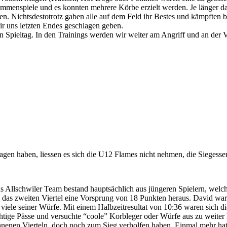
usammenspiele und es konnten mehrere Körbe erzielt werden. Je länger d
en. Nichtsdestotrotz gaben alle auf dem Feld ihr Bestes und kämpften b
ir uns letzten Endes geschlagen geben.
n Spieltag. In den Trainings werden wir weiter am Angriff und an der V
gen haben, liessen es sich die U12 Flames nicht nehmen, die Siegesse
Allschwiler Team bestand hauptsächlich aus jüngeren Spielern, welche 
ft, das zweiten Viertel eine Vorsprung von 18 Punkten heraus. David wa
viele seiner Würfe. Mit einem Halbzeitresultat von 10:36 waren sich die
richtige Pässe und versuchte “coole” Korbleger oder Würfe aus zu weit
enen Vierteln, doch noch zum Sieg verholfen haben. Einmal mehr hat d