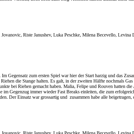
ovanovic, Riste Janushev, Luka Peschke, Milena Becevello, Levina Dra
n. Im Gegensatz zum ersten Spiel war hier der Start harzig und das Z
t Riehen die Stange halten. Es galt, in der zweiten Hälfte nochmals Ga
 Punkte bei Riehen gemacht haben. Malia, Felipe und Rouven hatten die 
ie im Gegenzug immer wieder Fast Breaks einleiten, die zum erfolgreich
den. Der Einsatz war grossartig und zusammen habe alle beigetragen, 
ovanovic, Riste Janushev, Luka Peschke, Milena Becevello, Levina Dra