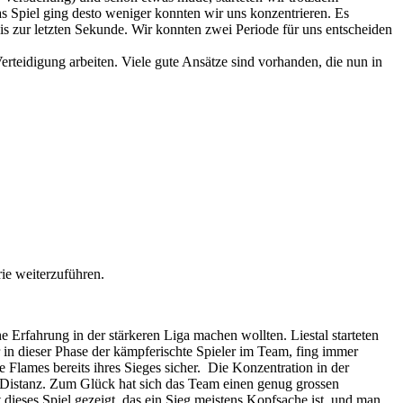
as Spiel ging desto weniger konnten wir uns konzentrieren. Es
is zur letzten Sekunde. Wir konnten zwei Periode für uns entscheiden
erteidigung arbeiten. Viele gute Ansätze sind vorhanden, die nun in
rie weiterzuführen.
Erfahrung in der stärkeren Liga machen wollten. Liestal starteten
r in dieser Phase der kämpferischte Spieler im Team, fing immer
 Flames bereits ihres Sieges sicher. Die Konzentration in der
er Distanz. Zum Glück hat sich das Team einen genug grossen
ieses Spiel gezeigt, das ein Sieg meistens Kopfsache ist, und man