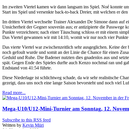
Im zweiten Viertel kamen wir dann langsam ins Spiel. Noé konnte u
Start ins Spiel und versenkte back-to-back Dreier, mit welchen er d
Im dritten Viertel wechselte Trainer Alexander De Simone dann auf e
Unsicherheit der Gegner souverän aus; er antizipierte die Passwege k
Punkte verzeichnen; nach einer Täuschung schloss er mit einem simpl
Das Viertel gewannen wir mit 14:10, womit wir nur noch vier Punkt
Das vierte Viertel war zwischenzeitlich sehr ausgeglichen. Keine de
noch gefoult wurde und somit an der Linie die Chance für einen Zusatz
Geduld und Ruhe. Die Badener nutzten dies gnadenlos aus und setzte
spät. Gegen Ende des Spieles durfte auch Kenzo nochmal ran und gab
Endstand von 41:54 führte.
Diese Niederlage ist schlichtweg schade, da wir sehr realistische Ch
gezeigt, dass uns noch eine lange Saison bevorsteht und noch viel L
Read more...
Mega-U10/U12-Mini-Turnier am Sonntag, 12. Novemb
Subscribe to this RSS feed
Written by
Kevin Müri