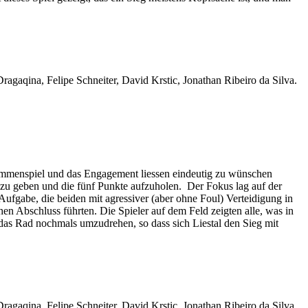
gaqina, Felipe Schneiter, David Krstic, Jonathan Ribeiro da Silva.
usammenspiel und das Engagement liessen eindeutig zu wünschen
s zu geben und die fünf Punkte aufzuholen. Der Fokus lag auf der
Aufgabe, die beiden mit agressiver (aber ohne Foul) Verteidigung in
en Abschluss führten. Die Spieler auf dem Feld zeigten alle, was in
das Rad nochmals umzudrehen, so dass sich Liestal den Sieg mit
gaqina, Felipe Schneiter, David Krstic, Jonathan Ribeiro da Silva.