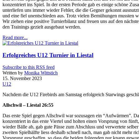
konzentriert ins Spiel. In der ersten Periode gab es einige schöne Z
unterliefen uns immer wieder Fehler, die die Gegner gekonnt ausnutzt
und eine fiel unentschieden aus. Trotz vielen Bemühungen mussten w
Wir ziehen eine positive Turnierbilanz und freuen uns auf den nächste
den Trainings gezielt ausgebaut werden.
Read more...
Erfolgreiches U12 Turnier in Liestal
Subscribe to this RSS feed
Written by
Monika Wittstich
15. November 2023
U12
Nachdem die U12 Firebirds am Samstag erfolgreich Starwings geschla
Allschwil – Liestal 26:55
Das erste Spiel gegen Allschwil war sozusagen ein “Aufwärmen”. Das 
konzentriert in das erste Viertel und holten einen Vorsprung von fün
wieder Bälle ab, gab gute Pässe zum Abschluss und verwertete selber 
zweiten Spielhälfte liess deshalb schnell nach, man gab nicht mehr 
Vorsprung geschaffen, so dass die beiden folgenden nur knapp gewonn