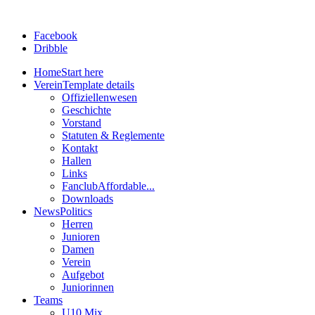
Facebook
Dribble
Home
Start here
Verein
Template details
Offiziellenwesen
Geschichte
Vorstand
Statuten & Reglemente
Kontakt
Hallen
Links
Fanclub
Affordable...
Downloads
News
Politics
Herren
Junioren
Damen
Verein
Aufgebot
Juniorinnen
Teams
U10 Mix