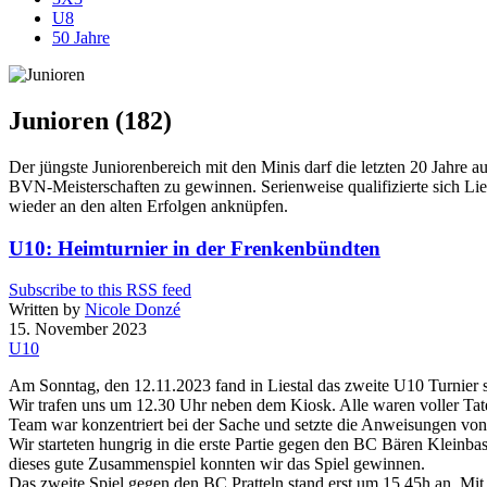
U8
50 Jahre
Junioren (182)
Der jüngste Juniorenbereich mit den Minis darf die letzten 20 Jahre 
BVN-Meisterschaften zu gewinnen. Serienweise qualifizierte sich Lies
wieder an den alten Erfolgen anknüpfen.
U10: Heimturnier in der Frenkenbündten
Subscribe to this RSS feed
Written by
Nicole Donzé
15. November 2023
U10
Am Sonntag, den 12.11.2023 fand in Liestal das zweite U10 Turnier st
Wir trafen uns um 12.30 Uhr neben dem Kiosk. Alle waren voller Tat
Team war konzentriert bei der Sache und setzte die Anweisungen vo
Wir starteten hungrig in die erste Partie gegen den BC Bären Kleinb
dieses gute Zusammenspiel konnten wir das Spiel gewinnen.
Das zweite Spiel gegen den BC Pratteln stand erst um 15.45h an. M