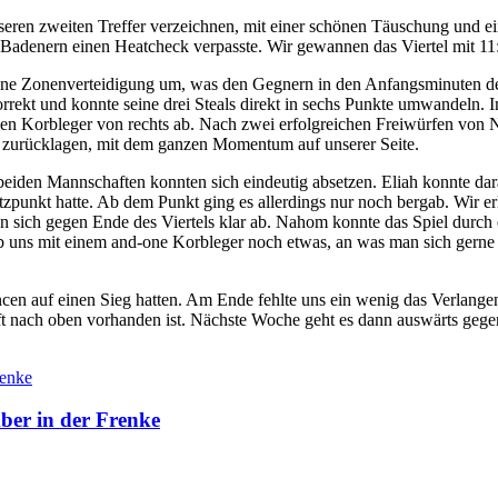
nseren zweiten Treffer verzeichnen, mit einer schönen Täuschung un
en Badenern einen Heatcheck verpasste. Wir gewannen das Viertel mit 1
ine Zonenverteidigung um, was den Gegnern in den Anfangsminuten des 
orrekt und konnte seine drei Steals direkt in sechs Punkte umwandeln. I
en Korbleger von rechts ab. Nach zwei erfolgreichen Freiwürfen von N
e zurücklagen, mit dem ganzen Momentum auf unserer Seite.
r beiden Mannschaften konnten sich eindeutig absetzen. Eliah konnte d
punkt hatte. Ab dem Punkt ging es allerdings nur noch bergab. Wir erli
n sich gegen Ende des Viertels klar ab. Nahom konnte das Spiel durch
 uns mit einem and-one Korbleger noch etwas, an was man sich gerne 
ancen auf einen Sieg hatten. Am Ende fehlte uns ein wenig das Verlange
uft nach oben vorhanden ist. Nächste Woche geht es dann auswärts gege
er in der Frenke