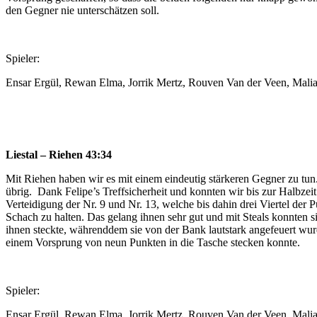
den Gegner nie unterschätzen soll.
Spieler:
Ensar Ergül, Rewan Elma, Jorrik Mertz, Rouven Van der Veen, Malia J
Liestal – Riehen 43:34
Mit Riehen haben wir es mit einem eindeutig stärkeren Gegner zu tu
übrig. Dank Felipe’s Treffsicherheit und konnten wir bis zur Halbzei
Verteidigung der Nr. 9 und Nr. 13, welche bis dahin drei Viertel der
Schach zu halten. Das gelang ihnen sehr gut und mit Steals konnten s
ihnen steckte, währenddem sie von der Bank lautstark angefeuert wur
einem Vorsprung von neun Punkten in die Tasche stecken konnte.
Spieler:
Ensar Ergül, Rewan Elma, Jorrik Mertz, Rouven Van der Veen, Malia J