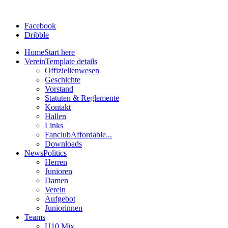
Facebook
Dribble
Home
Start here
Verein
Template details
Offiziellenwesen
Geschichte
Vorstand
Statuten & Reglemente
Kontakt
Hallen
Links
Fanclub
Affordable...
Downloads
News
Politics
Herren
Junioren
Damen
Verein
Aufgebot
Juniorinnen
Teams
U10 Mix