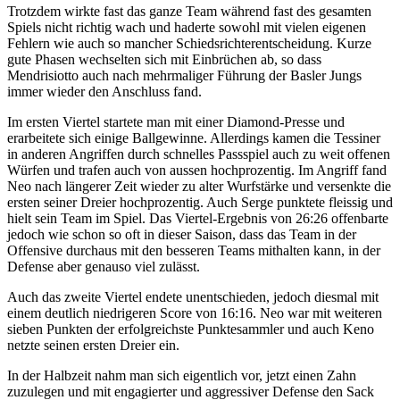
Trotzdem wirkte fast das ganze Team während fast des gesamten
Spiels nicht richtig wach und haderte sowohl mit vielen eigenen
Fehlern wie auch so mancher Schiedsrichterentscheidung. Kurze
gute Phasen wechselten sich mit Einbrüchen ab, so dass
Mendrisiotto auch nach mehrmaliger Führung der Basler Jungs
immer wieder den Anschluss fand.
Im ersten Viertel startete man mit einer Diamond-Presse und
erarbeitete sich einige Ballgewinne. Allerdings kamen die Tessiner
in anderen Angriffen durch schnelles Passspiel auch zu weit offenen
Würfen und trafen auch von aussen hochprozentig. Im Angriff fand
Neo nach längerer Zeit wieder zu alter Wurfstärke und versenkte die
ersten seiner Dreier hochprozentig. Auch Serge punktete fleissig und
hielt sein Team im Spiel. Das Viertel-Ergebnis von 26:26 offenbarte
jedoch wie schon so oft in dieser Saison, dass das Team in der
Offensive durchaus mit den besseren Teams mithalten kann, in der
Defense aber genauso viel zulässt.
Auch das zweite Viertel endete unentschieden, jedoch diesmal mit
einem deutlich niedrigeren Score von 16:16. Neo war mit weiteren
sieben Punkten der erfolgreichste Punktesammler und auch Keno
netzte seinen ersten Dreier ein.
In der Halbzeit nahm man sich eigentlich vor, jetzt einen Zahn
zuzulegen und mit engagierter und aggressiver Defense den Sack