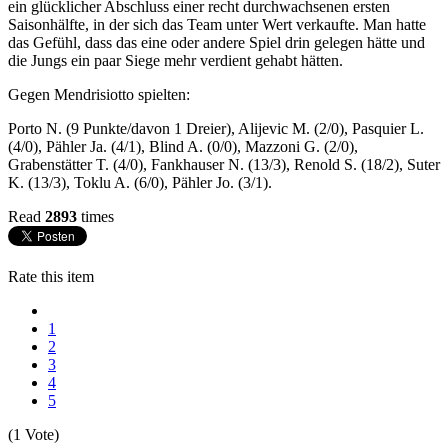
ein glücklicher Abschluss einer recht durchwachsenen ersten
Saisonhälfte, in der sich das Team unter Wert verkaufte. Man hatte
das Gefühl, dass das eine oder andere Spiel drin gelegen hätte und
die Jungs ein paar Siege mehr verdient gehabt hätten.
Gegen Mendrisiotto spielten:
Porto N. (9 Punkte/davon 1 Dreier), Alijevic M. (2/0), Pasquier L.
(4/0), Pähler Ja. (4/1), Blind A. (0/0), Mazzoni G. (2/0),
Grabenstätter T. (4/0), Fankhauser N. (13/3), Renold S. (18/2), Suter
K. (13/3), Toklu A. (6/0), Pähler Jo. (3/1).
Read
2893
times
Rate this item
1
2
3
4
5
(1 Vote)