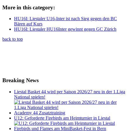
More in this category:
HU16I: Liestaler U16-Inter ist nach Sieg gegen den BC
Bären auf Kurs
HU16I: Liestaler HU16Inter gewinnt gegen GC Zürich
back to top
Breaking News
Liestal Basket 44 wird per Saison 2026/27 neu in der 1.Liga
National spielen!
Academy 44 Zusatztraining
U12: Geforderte Firebirds am Heimturnier in Liestal
Firebirds und Flames am MiniBasket-Fest in Bern