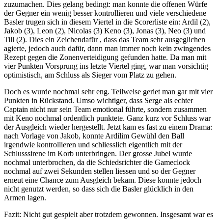
zuzumachen. Dies gelang bedingt: man konnte die offenen Würfe
der Gegner ein wenig besser kontrollieren und viele verschiedene
Basler trugen sich in diesem Viertel in die Scorerliste ein: Ardil (2),
Jakob (3), Leon (2), Nicolas (3) Keno (3), Jonas (3), Neo (3) und
Till (2). Dies ein Zeichendafür , dass das Team sehr ausgeglichen
agierte, jedoch auch dafür, dann man immer noch kein zwingendes
Rezept gegen die Zonenverteidigung gefunden hatte. Da man mit
vier Punkten Vorsprung ins letzte Viertel ging, war man vorsichtig
optimistisch, am Schluss als Sieger vom Platz zu gehen.
Doch es wurde nochmal sehr eng. Teilweise geriet man gar mit vier
Punkten in Rückstand. Umso wichtiger, dass Serge als echter
Captain nicht nur sein Team emotional führte, sondern zusammen
mit Keno nochmal ordentlich punktete. Ganz kurz vor Schluss war
der Ausgleich wieder hergestellt. Jetzt kam es fast zu einem Drama:
nach Vorlage von Jakob, konnte Ardilim Gewühl den Ball
irgendwie kontrollieren und schliesslich eigentlich mit der
Schlusssirene im Korb unterbringen. Der grosse Jubel wurde
nochmal unterbrochen, da die Schiedsrichter die Gameclock
nochmal auf zwei Sekunden stellen liessen und so der Gegner
erneut eine Chance zum Ausgleich bekam. Diese konnte jedoch
nicht genutzt werden, so dass sich die Basler glücklich in den
Armen lagen.
Fazit: Nicht gut gespielt aber trotzdem gewonnen. Insgesamt war es