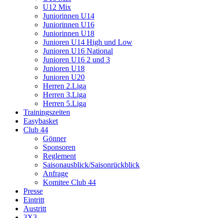
U12 Mix
Juniorinnen U14
Juniorinnen U16
Juniorinnen U18
Junioren U14 High und Low
Junioren U16 National
Junioren U16 2 und 3
Junioren U18
Junioren U20
Herren 2.Liga
Herren 3.Liga
Herren 5.Liga
Trainingszeiten
Easybasket
Club 44
Gönner
Sponsoren
Reglement
Saisonausblick/Saisonrückblick
Anfrage
Komitee Club 44
Presse
Eintritt
Austritt
3X3